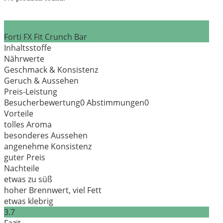
Forti FX Fit Crunch Bar
Inhaltsstoffe
Nährwerte
Geschmack & Konsistenz
Geruch & Aussehen
Preis-Leistung
Besucherbewertung
0
Abstimmungen
0
Vorteile
tolles Aroma
besonderes Aussehen
angenehme Konsistenz
guter Preis
Nachteile
etwas zu süß
hoher Brennwert, viel Fett
etwas klebrig
3.7
Fazit