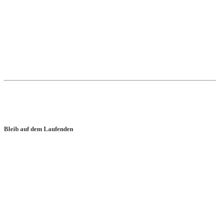
Impressum
Datenschutz
Kontakt
* = Affiliate-Link
Alle Angaben auf dieser Website sind ohne Gewähr.
Bleib auf dem Laufenden
© 2026 beste-proteinriegel.de