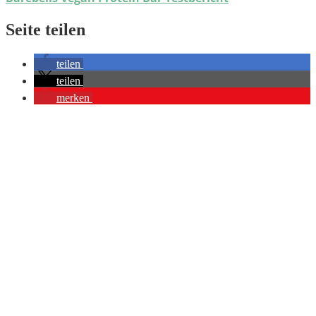
Seite teilen
teilen
teilen
merken
Du möchtest hochwertige Gratis-Fotos von Eiweißriegeln für deine
Website haben? Dann schau hier nach:
Ressourcen
Auf dieser Seite biete ich dir alle Bilder, die ich nicht selber
benötige, gratis an und möchte dafür nichts, außer einen kleinen
Link auf beste-proteinriegel.de.
Cookie-Einstellungen bearbeiten
Rechtliches