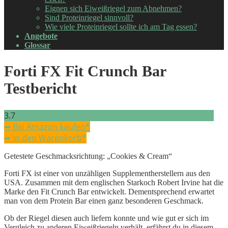
Eignen sich Eiweißriegel zum Abnehmen?
Sind Proteinriegel sinnvoll?
Wie viele Proteinriegel sollte ich am Tag essen?
Angebote
Glossar
Forti FX Fit Crunch Bar
Testbericht
3.7
➥ Bei Amazon kaufen*
➥ in den Warenkorb*
Getestete Geschmacksrichtung: „Cookies & Cream“
Forti FX ist einer von unzähligen Supplementherstellern aus den
USA. Zusammen mit dem englischen Starkoch Robert Irvine hat die
Marke den Fit Crunch Bar entwickelt. Dementsprechend erwartet
man von dem Protein Bar einen ganz besonderen Geschmack.
Ob der Riegel diesen auch liefern konnte und wie gut er sich im
Vergleich zu anderen Eiweißriegeln verhält, erfährst du in diesem