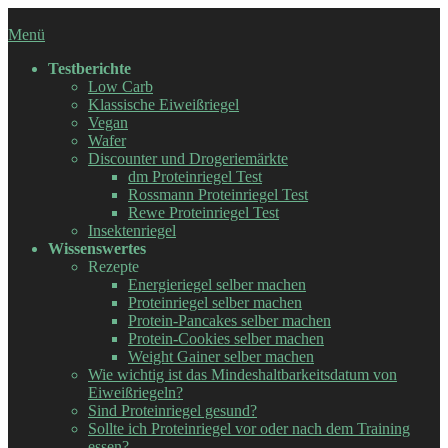
Zum
Inhalt
Menü
springen
Testberichte
Low Carb
Klassische Eiweißriegel
Vegan
Wafer
Discounter und Drogeriemärkte
dm Proteinriegel Test
Rossmann Proteinriegel Test
Rewe Proteinriegel Test
Insektenriegel
Wissenswertes
Rezepte
Energieriegel selber machen
Proteinriegel selber machen
Protein-Pancakes selber machen
Protein-Cookies selber machen
Weight Gainer selber machen
Wie wichtig ist das Mindeshaltbarkeitsdatum von
Eiweißriegeln?
Sind Proteinriegel gesund?
Sollte ich Proteinriegel vor oder nach dem Training
essen?