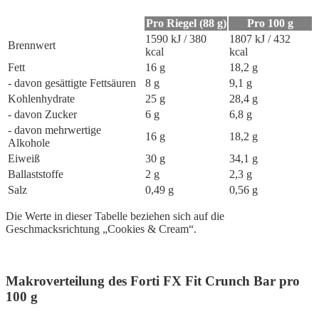
Pro Riegel (88 g)
Pro 100 g
1590 kJ / 380
1807 kJ / 432
Brennwert
kcal
kcal
Fett
16 g
18,2 g
- davon gesättigte Fettsäuren
8 g
9,1 g
Kohlenhydrate
25 g
28,4 g
- davon Zucker
6 g
6,8 g
- davon mehrwertige
16 g
18,2 g
Alkohole
Eiweiß
30 g
34,1 g
Ballaststoffe
2 g
2,3 g
Salz
0,49 g
0,56 g
Die Werte in dieser Tabelle beziehen sich auf die
Geschmacksrichtung „Cookies & Cream“.
Makroverteilung des Forti FX Fit Crunch Bar pro
100 g