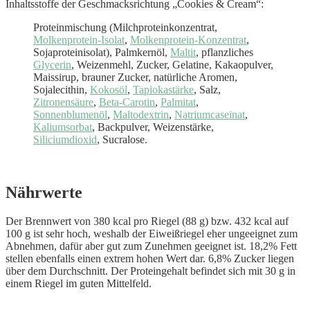
Inhaltsstoffe der Geschmacksrichtung „Cookies & Cream“:
Proteinmischung (Milchproteinkonzentrat,
Molkenprotein-Isolat
,
Molkenprotein-Konzentrat
,
Sojaproteinisolat), Palmkernöl,
Maltit
, pflanzliches
Glycerin
, Weizenmehl, Zucker, Gelatine, Kakaopulver,
Maissirup, brauner Zucker, natürliche Aromen,
Sojalecithin,
Kokosöl
,
Tapiokastärke
, Salz,
Zitronensäure
,
Beta-Carotin
,
Palmitat
,
Sonnenblumenöl
,
Maltodextrin
,
Natriumcaseinat
,
Kaliumsorbat
, Backpulver, Weizenstärke,
Siliciumdioxid
, Sucralose.
Nährwerte
Der Brennwert von 380 kcal pro Riegel (88 g) bzw. 432 kcal auf
100 g ist sehr hoch, weshalb der Eiweißriegel eher ungeeignet zum
Abnehmen, dafür aber gut zum Zunehmen geeignet ist. 18,2% Fett
stellen ebenfalls einen extrem hohen Wert dar. 6,8% Zucker liegen
über dem Durchschnitt. Der Proteingehalt befindet sich mit 30 g in
einem Riegel im guten Mittelfeld.