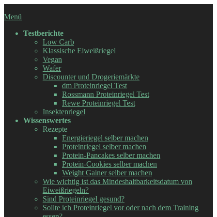
Zum
Inhalt
Menü
springen
Testberichte
Low Carb
Klassische Eiweißriegel
Vegan
Wafer
Discounter und Drogeriemärkte
dm Proteinriegel Test
Rossmann Proteinriegel Test
Rewe Proteinriegel Test
Insektenriegel
Wissenswertes
Rezepte
Energieriegel selber machen
Proteinriegel selber machen
Protein-Pancakes selber machen
Protein-Cookies selber machen
Weight Gainer selber machen
Wie wichtig ist das Mindeshaltbarkeitsdatum von
Eiweißriegeln?
Sind Proteinriegel gesund?
Sollte ich Proteinriegel vor oder nach dem Training
essen?