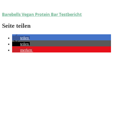
Barebells Vegan Protein Bar Testbericht
Seite teilen
teilen
teilen
merken
Du möchtest hochwertige Gratis-Fotos von Eiweißriegeln für deine
Website haben? Dann schau hier nach:
Ressourcen
Auf dieser Seite biete ich dir alle Bilder, die ich nicht selber
benötige, gratis an und möchte dafür nichts, außer einen kleinen
Link auf beste-proteinriegel.de.