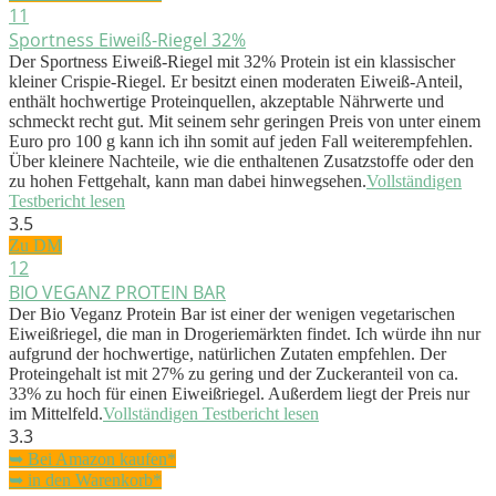
11
Sportness Eiweiß-Riegel 32%
Der Sportness Eiweiß-Riegel mit 32% Protein ist ein klassischer
kleiner Crispie-Riegel. Er besitzt einen moderaten Eiweiß-Anteil,
enthält hochwertige Proteinquellen, akzeptable Nährwerte und
schmeckt recht gut. Mit seinem sehr geringen Preis von unter einem
Euro pro 100 g kann ich ihn somit auf jeden Fall weiterempfehlen.
Über kleinere Nachteile, wie die enthaltenen Zusatzstoffe oder den
zu hohen Fettgehalt, kann man dabei hinwegsehen.
Vollständigen
Testbericht lesen
3.5
Zu DM
12
BIO VEGANZ PROTEIN BAR
Der Bio Veganz Protein Bar ist einer der wenigen vegetarischen
Eiweißriegel, die man in Drogeriemärkten findet. Ich würde ihn nur
aufgrund der hochwertige, natürlichen Zutaten empfehlen. Der
Proteingehalt ist mit 27% zu gering und der Zuckeranteil von ca.
33% zu hoch für einen Eiweißriegel. Außerdem liegt der Preis nur
im Mittelfeld.
Vollständigen Testbericht lesen
3.3
➥ Bei Amazon kaufen*
➥ in den Warenkorb*