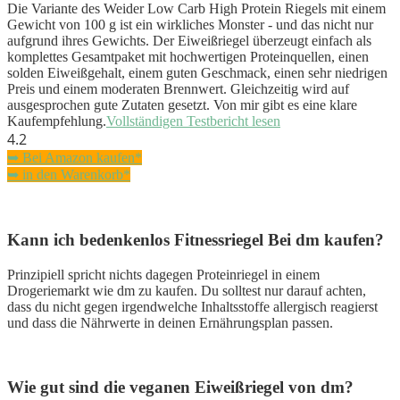
Die Variante des Weider Low Carb High Protein Riegels mit einem
Gewicht von 100 g ist ein wirkliches Monster - und das nicht nur
aufgrund ihres Gewichts. Der Eiweißriegel überzeugt einfach als
komplettes Gesamtpaket mit hochwertigen Proteinquellen, einen
solden Eiweißgehalt, einem guten Geschmack, einen sehr niedrigen
Preis und einem moderaten Brennwert. Gleichzeitig wird auf
ausgesprochen gute Zutaten gesetzt. Von mir gibt es eine klare
Kaufempfehlung.
Vollständigen Testbericht lesen
4.2
➥ Bei Amazon kaufen*
➥ in den Warenkorb*
Kann ich bedenkenlos Fitnessriegel Bei dm kaufen?
Prinzipiell spricht nichts dagegen Proteinriegel in einem
Drogeriemarkt wie dm zu kaufen. Du solltest nur darauf achten,
dass du nicht gegen irgendwelche Inhaltsstoffe allergisch reagierst
und dass die Nährwerte in deinen Ernährungsplan passen.
Wie gut sind die veganen Eiweißriegel von dm?