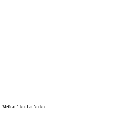
Cookie-Einstellungen bearbeiten
Rechtliches
Impressum
Datenschutz
Kontakt
* = Affiliate-Link
Alle Angaben auf dieser Website sind ohne Gewähr.
Bleib auf dem Laufenden
© 2026 beste-proteinriegel.de