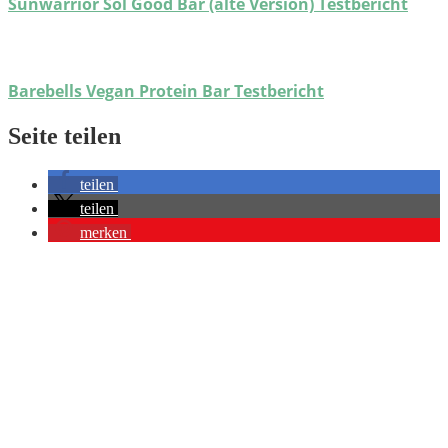
Sunwarrior Sol Good Bar (alte Version) Testbericht
Barebells Vegan Protein Bar Testbericht
Seite teilen
teilen
teilen
merken
Du möchtest hochwertige Gratis-Fotos von Eiweißriegeln für deine
Website haben? Dann schau hier nach:
Ressourcen
Auf dieser Seite biete ich dir alle Bilder, die ich nicht selber
benötige, gratis an und möchte dafür nichts, außer einen kleinen
Link auf beste-proteinriegel.de.