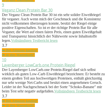
9
Veganz Clean Protein Bar 30
Der Veganz Clean Protein Bar 30 ist ein sehr solider Eiweißriegel
für veganer. Auch wenn mich der Geschmack und die Konsistenz
nicht vollkommen überzeugen konnte, besitzt der Riegel einige
positive Eigenschaften. So ist er der richtige Protein Bar für alle
Veganer, die Wert auf einen fairen Preis, einen guten Eiweißgehalt
und Transparenz hinsichtlich der Nährwerte sowie Inhaltsstoffe
legen.
Vollständigen Testbericht lesen
3.7
➥ Bei Amazon kaufen*
➥ in den Warenkorb*
10
Layenberger LowCarb.one Protein Riegel
Der Layenberger LowCarb.one Protein-Riegel darf sich selbst
wirklich als guten Low-Carb Eiweißriegel bezeichnen: Er besteht zu
einem großen Teil aus hochwertigen Proteinen, enthält gleichzeitig
nur sehr wenige Net-Carbs und besitzt einen angenehmen Geruch.
Leider ist der Nachgeschmack bei der Sorte "Schoko-Banane" mir
beim Test sehr negativ aufgefallen.
Vollständigen Testbericht lesen
3.7
➥ Bei Amazon kaufen*
➥ in den Warenkorb*