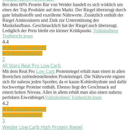
Bei dem 60% Protein Bar von Weider handelt es sich wirklich um
eines der Top Produkte auf dem Markt. Der Riegel überzeugt durch
gute Inhaltsstoffe und exzellente Nährwerte. Zusätzlich enthält der
Riegel Aminosäuren und Zink zur Unterstützung des
Muskelaufbaus. Geschmacklich hat der Riegel auch überzeugt.
Lediglich der Preis bleibt ein kleiner Kritikpunkt.
Vollständigen
Testbericht lesen
4.4
➥ Bei Amazon kaufen*
➥ in den Warenkorb*
2
All Stars Real Pro Low Carb
Mit dem Real Pro
Low Carb
Proteinriegel erhält man einen in allen
Bereichen zufriedenstellenden Proteinriegel. Die Nährwerte eignen
sich für nahezu jeden Sportler, da er kaum Kohlenhydrate und dafür
hochwertige Proteine enthält. Ebenso liegt der Geschmack auf
einem hohen Niveau. Alles in allem erhält man also einen nahezu
perfekten Eiweißriegel.
Vollständigen Testbericht lesen
4.2
➥ Bei Amazon kaufen*
➥ in den Warenkorb*
3
Weider Low Carb High Protein Riegel