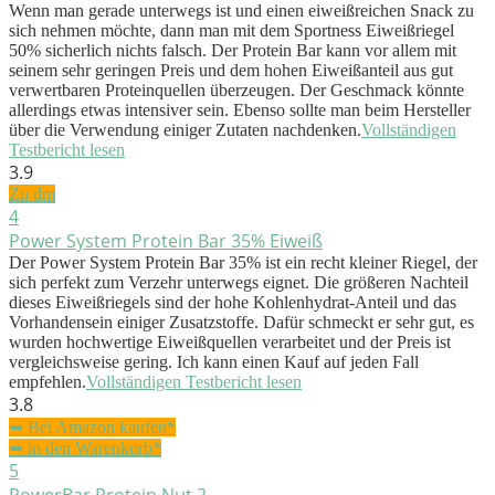
Wenn man gerade unterwegs ist und einen eiweißreichen Snack zu
sich nehmen möchte, dann man mit dem Sportness Eiweißriegel
50% sicherlich nichts falsch. Der Protein Bar kann vor allem mit
seinem sehr geringen Preis und dem hohen Eiweißanteil aus gut
verwertbaren Proteinquellen überzeugen. Der Geschmack könnte
allerdings etwas intensiver sein. Ebenso sollte man beim Hersteller
über die Verwendung einiger Zutaten nachdenken.
Vollständigen
Testbericht lesen
3.9
Zu dm
4
Power System Protein Bar 35% Eiweiß
Der Power System Protein Bar 35% ist ein recht kleiner Riegel, der
sich perfekt zum Verzehr unterwegs eignet. Die größeren Nachteil
dieses Eiweißriegels sind der hohe Kohlenhydrat-Anteil und das
Vorhandensein einiger Zusatzstoffe. Dafür schmeckt er sehr gut, es
wurden hochwertige Eiweißquellen verarbeitet und der Preis ist
vergleichsweise gering. Ich kann einen Kauf auf jeden Fall
empfehlen.
Vollständigen Testbericht lesen
3.8
➥ Bei Amazon kaufen*
➥ in den Warenkorb*
5
PowerBar Protein Nut 2