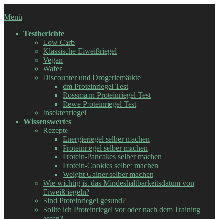
Zum
Inhalt
Menü
springen
Testberichte
Low Carb
Klassische Eiweißriegel
Vegan
Wafer
Discounter und Drogeriemärkte
dm Proteinriegel Test
Rossmann Proteinriegel Test
Rewe Proteinriegel Test
Insektenriegel
Wissenswertes
Rezepte
Energieriegel selber machen
Proteinriegel selber machen
Protein-Pancakes selber machen
Protein-Cookies selber machen
Weight Gainer selber machen
Wie wichtig ist das Mindeshaltbarkeitsdatum von
Eiweißriegeln?
Sind Proteinriegel gesund?
Sollte ich Proteinriegel vor oder nach dem Training
essen?