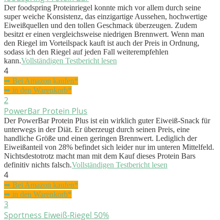
Der foodspring Proteinriegel konnte mich vor allem durch seine
super weiche Konsistenz, das einzigartige Aussehen, hochwertige
Eiweißquellen und den tollen Geschmack überzeugen. Zudem
besitzt er einen vergleichsweise niedrigen Brennwert. Wenn man
den Riegel im Vorteilspack kauft ist auch der Preis in Ordnung,
sodass ich den Riegel auf jeden Fall weiterempfehlen
kann.
Vollständigen Testbericht lesen
4
➥ Bei Amazon kaufen*
➥ in den Warenkorb*
2
PowerBar Protein Plus
Der PowerBar Protein Plus ist ein wirklich guter Eiweiß-Snack für
unterwegs in der Diät. Er überzeugt durch seinen Preis, eine
handliche Größe und einen geringen Brennwert. Lediglich der
Eiweißanteil von 28% befindet sich leider nur im unteren Mittelfeld.
Nichtsdestotrotz macht man mit dem Kauf dieses Protein Bars
definitiv nichts falsch.
Vollständigen Testbericht lesen
4
➥ Bei Amazon kaufen*
➥ in den Warenkorb*
3
Sportness Eiweiß-Riegel 50%